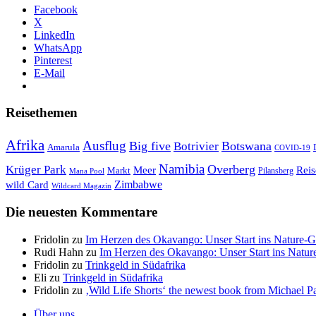
Facebook
X
LinkedIn
WhatsApp
Pinterest
E-Mail
Reisethemen
Afrika
Ausflug
Big five
Botswana
Botrivier
Amarula
COVID-19
Namibia
Krüger Park
Overberg
Meer
Reis
Markt
Pilansberg
Mana Pool
Zimbabwe
wild Card
Wildcard Magazin
Die neuesten Kommentare
Fridolin
zu
Im Herzen des Okavango: Unser Start ins Nature-
Rudi Hahn
zu
Im Herzen des Okavango: Unser Start ins Natu
Fridolin
zu
Trinkgeld in Südafrika
Eli
zu
Trinkgeld in Südafrika
Fridolin
zu
‚Wild Life Shorts‘ the newest book from Michael Par
Über uns