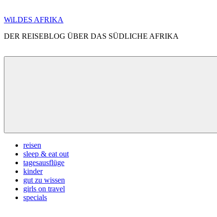
Zum
WiLDES AFRIKA
Inhalt
DER REISEBLOG ÜBER DAS SÜDLICHE AFRIKA
springen
Menü
reisen
sleep & eat out
tagesausflüge
kinder
gut zu wissen
girls on travel
specials
Search