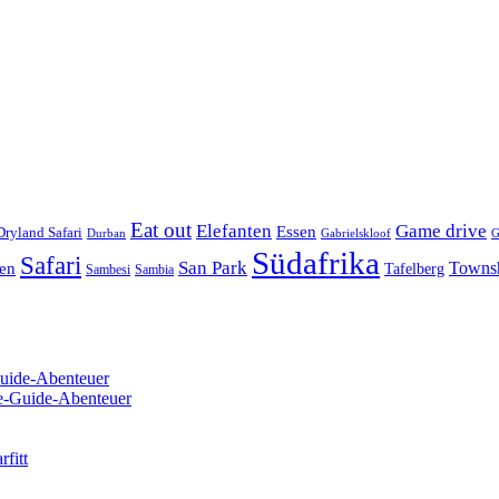
Eat out
Elefanten
Game drive
Essen
Dryland Safari
Gabrielskloof
Durban
G
Südafrika
Safari
San Park
Towns
en
Tafelberg
Sambesi
Sambia
Guide-Abenteuer
re-Guide-Abenteuer
fitt