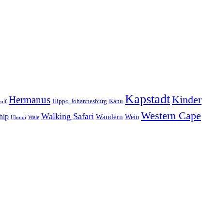
Kapstadt
Hermanus
Kinder
Hippo
Johannesburg
Kanu
olf
Western Cape
Walking Safari
hip
Wandern
Wein
Wale
Ubomi