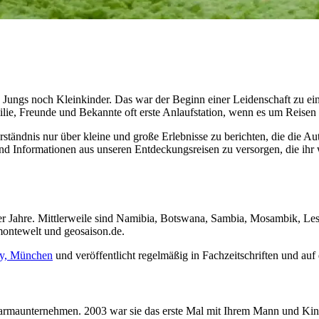
re Jungs noch Kleinkinder. Das war der Beginn einer Leidenschaft zu e
ilie, Freunde und Bekannte oft erste Anlaufstation, wenn es um Reisen i
ständnis nur über kleine und große Erlebnisse zu berichten, die die Aut
 Informationen aus unseren Entdeckungsreisen zu versorgen, die ihr w
0er Jahre. Mittlerweile sind Namibia, Botswana, Sambia, Mosambik, L
montewelt und geosaison.de.
ity, München
und veröffentlicht regelmäßig in Fachzeitschriften und a
 Pharmaunternehmen. 2003 war sie das erste Mal mit Ihrem Mann und Kin