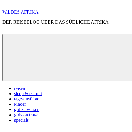
Zum
WiLDES AFRIKA
Inhalt
DER REISEBLOG ÜBER DAS SÜDLICHE AFRIKA
springen
Menü
reisen
sleep & eat out
tagesausflüge
kinder
gut zu wissen
girls on travel
specials
Search