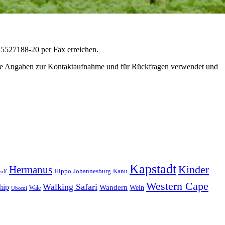
9 5527188-20 per Fax erreichen.
ss eure Angaben zur Kontaktaufnahme und für Rückfragen verwendet und
Kapstadt
Hermanus
Kinder
Hippo
Johannesburg
Kanu
olf
Western Cape
Walking Safari
hip
Wandern
Wein
Wale
Ubomi