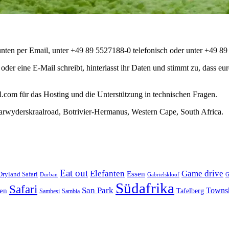
 unten per Email, unter +49 89 5527188-0 telefonisch oder unter +49 8
xt oder eine E-Mail schreibt, hinterlasst ihr Daten und stimmt zu, da
.com für das Hosting und die Unterstützung in technischen Fragen.
Karwyderskraalroad, Botrivier-Hermanus, Western Cape, South Africa.
Eat out
Elefanten
Game drive
Essen
Dryland Safari
Gabrielskloof
Durban
G
Südafrika
Safari
San Park
Towns
en
Tafelberg
Sambesi
Sambia