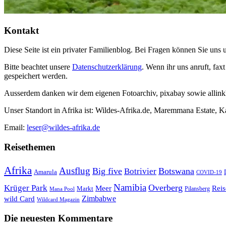
Kontakt
Diese Seite ist ein privater Familienblog. Bei Fragen können Sie uns
Bitte beachtet unsere
Datenschutzerklärung
. Wenn ihr uns anruft, fa
gespeichert werden.
Ausserdem danken wir dem eigenen Fotoarchiv, pixabay sowie allinkl
Unser Standort in Afrika ist: Wildes-Afrika.de, Maremmana Estate, 
Email:
leser@wildes-afrika.de
Reisethemen
Afrika
Ausflug
Big five
Botswana
Botrivier
Amarula
COVID-19
Namibia
Krüger Park
Overberg
Meer
Reis
Markt
Pilansberg
Mana Pool
Zimbabwe
wild Card
Wildcard Magazin
Die neuesten Kommentare