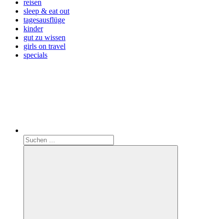
reisen
sleep & eat out
tagesausflüge
kinder
gut zu wissen
girls on travel
specials
Search
Suchen
nach: