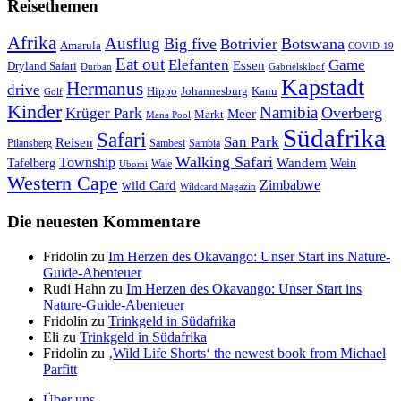
Reisethemen
Afrika
Ausflug
Big five
Botswana
Botrivier
Amarula
COVID-19
Eat out
Elefanten
Game
Essen
Dryland Safari
Gabrielskloof
Durban
Kapstadt
Hermanus
drive
Hippo
Johannesburg
Kanu
Golf
Kinder
Namibia
Krüger Park
Overberg
Meer
Markt
Mana Pool
Südafrika
Safari
San Park
Reisen
Pilansberg
Sambesi
Sambia
Walking Safari
Township
Wandern
Tafelberg
Wein
Wale
Ubomi
Western Cape
Zimbabwe
wild Card
Wildcard Magazin
Die neuesten Kommentare
Fridolin
zu
Im Herzen des Okavango: Unser Start ins Nature-
Guide-Abenteuer
Rudi Hahn
zu
Im Herzen des Okavango: Unser Start ins
Nature-Guide-Abenteuer
Fridolin
zu
Trinkgeld in Südafrika
Eli
zu
Trinkgeld in Südafrika
Fridolin
zu
‚Wild Life Shorts‘ the newest book from Michael
Parfitt
Über uns