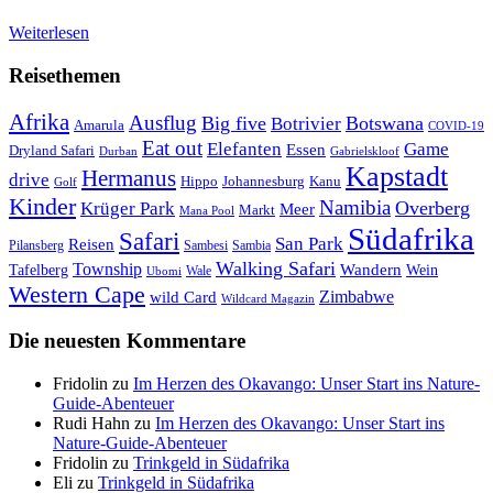
Weiterlesen
Reisethemen
Afrika
Ausflug
Big five
Botswana
Botrivier
Amarula
COVID-19
Eat out
Elefanten
Game
Essen
Dryland Safari
Gabrielskloof
Durban
Kapstadt
Hermanus
drive
Hippo
Johannesburg
Kanu
Golf
Kinder
Namibia
Krüger Park
Overberg
Meer
Markt
Mana Pool
Südafrika
Safari
San Park
Reisen
Pilansberg
Sambesi
Sambia
Walking Safari
Township
Wandern
Tafelberg
Wein
Wale
Ubomi
Western Cape
Zimbabwe
wild Card
Wildcard Magazin
Die neuesten Kommentare
Fridolin
zu
Im Herzen des Okavango: Unser Start ins Nature-
Guide-Abenteuer
Rudi Hahn
zu
Im Herzen des Okavango: Unser Start ins
Nature-Guide-Abenteuer
Fridolin
zu
Trinkgeld in Südafrika
Eli
zu
Trinkgeld in Südafrika