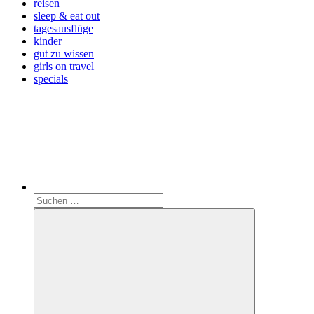
reisen
sleep & eat out
tagesausflüge
kinder
gut zu wissen
girls on travel
specials
Search
Suchen
nach: