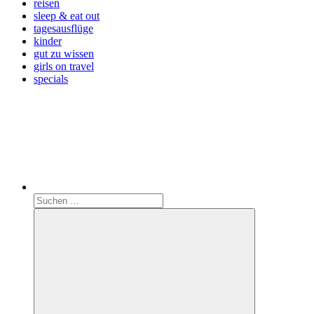
reisen
sleep & eat out
tagesausflüge
kinder
gut zu wissen
girls on travel
specials
Search
Suchen
nach: