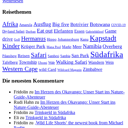
Weiterlesen
Reisethemen
Afrika
Ausflug
Big five
Botswana
Botrivier
Amarula
COVID-19
Eat out
Elefanten
Game
Essen
Dryland Safari
Gabrielskloof
Durban
Kapstadt
Hermanus
drive
Hippo
Johannesburg
Kanu
Golf
Kinder
Namibia
Krüger Park
Overberg
Meer
Markt
Mana Pool
Südafrika
Safari
San Park
Reisen
Pilansberg
Sambesi
Sambia
Walking Safari
Township
Wandern
Tafelberg
Wein
Wale
Ubomi
Western Cape
Zimbabwe
wild Card
Wildcard Magazin
Die neuesten Kommentare
Fridolin
zu
Im Herzen des Okavango: Unser Start ins Nature-
Guide-Abenteuer
Rudi Hahn
zu
Im Herzen des Okavango: Unser Start ins
Nature-Guide-Abenteuer
Fridolin
zu
Trinkgeld in Südafrika
Eli
zu
Trinkgeld in Südafrika
Fridolin
zu
‚Wild Life Shorts‘ the newest book from Michael
Parfitt