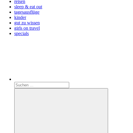
reisen
sleep & eat out
tagesausflüge
kinder
gut zu wissen
girls on travel
specials
Search
Suchen
nach: