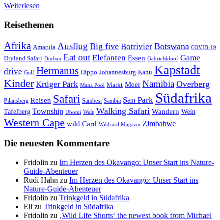
Weiterlesen
Reisethemen
Afrika
Ausflug
Big five
Botswana
Botrivier
Amarula
COVID-19
Eat out
Elefanten
Game
Essen
Dryland Safari
Gabrielskloof
Durban
Kapstadt
Hermanus
drive
Hippo
Johannesburg
Kanu
Golf
Kinder
Namibia
Krüger Park
Overberg
Meer
Markt
Mana Pool
Südafrika
Safari
San Park
Reisen
Pilansberg
Sambesi
Sambia
Walking Safari
Township
Wandern
Tafelberg
Wein
Wale
Ubomi
Western Cape
Zimbabwe
wild Card
Wildcard Magazin
Die neuesten Kommentare
Fridolin
zu
Im Herzen des Okavango: Unser Start ins Nature-
Guide-Abenteuer
Rudi Hahn
zu
Im Herzen des Okavango: Unser Start ins
Nature-Guide-Abenteuer
Fridolin
zu
Trinkgeld in Südafrika
Eli
zu
Trinkgeld in Südafrika
Fridolin
zu
‚Wild Life Shorts‘ the newest book from Michael