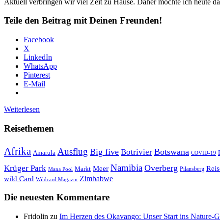
Aktuell verbringen wir viel Zeit zu Hause. Daher möchte ich heute 
Teile den Beitrag mit Deinen Freunden!
Facebook
X
LinkedIn
WhatsApp
Pinterest
E-Mail
Weiterlesen
Reisethemen
Afrika
Ausflug
Big five
Botswana
Botrivier
Amarula
COVID-19
Namibia
Krüger Park
Overberg
Meer
Reis
Markt
Pilansberg
Mana Pool
Zimbabwe
wild Card
Wildcard Magazin
Die neuesten Kommentare
Fridolin
zu
Im Herzen des Okavango: Unser Start ins Nature-