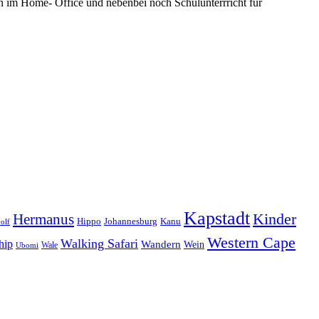
n im Home- Office und nebenbei noch Schulunterrricht für
Kapstadt
Hermanus
Kinder
Hippo
Johannesburg
Kanu
olf
Western Cape
Walking Safari
hip
Wandern
Wein
Wale
Ubomi