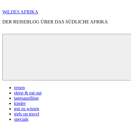
Zum
WiLDES AFRIKA
Inhalt
DER REISEBLOG ÜBER DAS SÜDLICHE AFRIKA
springen
Menü
reisen
sleep & eat out
tagesausflüge
kinder
gut zu wissen
girls on travel
specials
Search