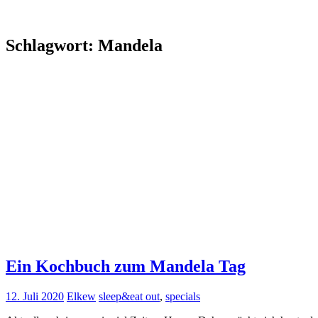
Schlagwort:
Mandela
Ein Kochbuch zum Mandela Tag
12. Juli 2020
Elkew
sleep&eat out
,
specials