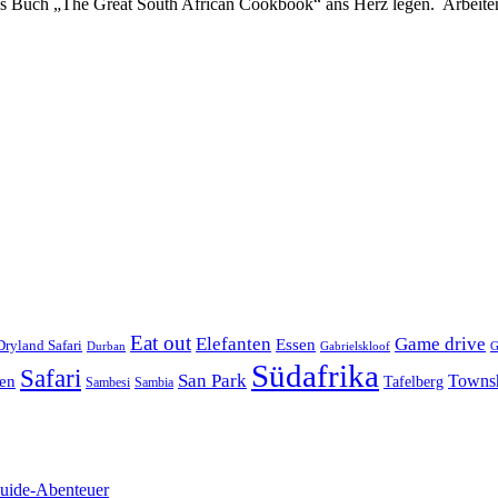
das Buch „The Great South African Cookbook“ ans Herz legen. Arbeite
Eat out
Elefanten
Game drive
Essen
Dryland Safari
Gabrielskloof
Durban
G
Südafrika
Safari
San Park
Towns
en
Tafelberg
Sambesi
Sambia
Guide-Abenteuer