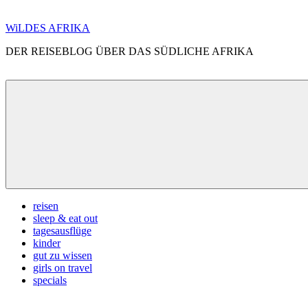
Zum
WiLDES AFRIKA
Inhalt
DER REISEBLOG ÜBER DAS SÜDLICHE AFRIKA
springen
Menü
reisen
sleep & eat out
tagesausflüge
kinder
gut zu wissen
girls on travel
specials
Search