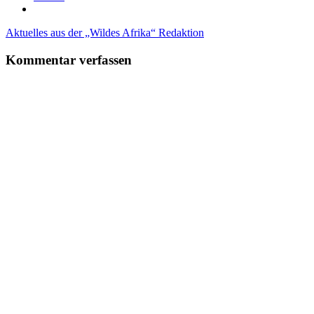
Beitragsnavigation
Vorheriger
Aktuelles aus der „Wildes Afrika“ Redaktion
Beitrag:
Kommentar verfassen