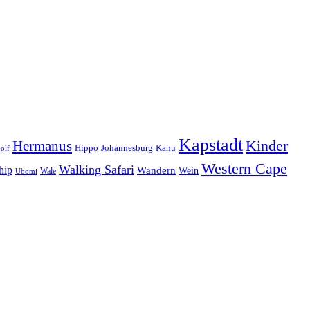
Kapstadt
Hermanus
Kinder
Hippo
Johannesburg
Kanu
olf
Western Cape
Walking Safari
hip
Wandern
Wein
Wale
Ubomi