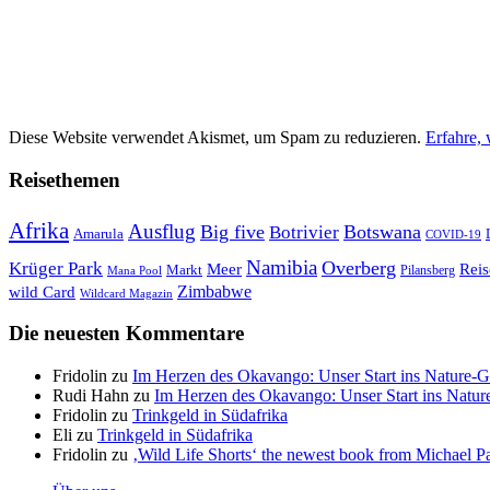
Diese Website verwendet Akismet, um Spam zu reduzieren.
Erfahre,
Reisethemen
Afrika
Ausflug
Big five
Botswana
Botrivier
Amarula
COVID-19
Namibia
Krüger Park
Overberg
Meer
Reis
Markt
Pilansberg
Mana Pool
Zimbabwe
wild Card
Wildcard Magazin
Die neuesten Kommentare
Fridolin
zu
Im Herzen des Okavango: Unser Start ins Nature-
Rudi Hahn
zu
Im Herzen des Okavango: Unser Start ins Natu
Fridolin
zu
Trinkgeld in Südafrika
Eli
zu
Trinkgeld in Südafrika
Fridolin
zu
‚Wild Life Shorts‘ the newest book from Michael Par