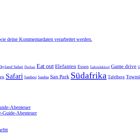
 wie deine Kommentardaten verarbeitet werden.
Eat out
Elefanten
Game drive
Essen
Dryland Safari
Gabrielskloof
Durban
G
Südafrika
Safari
San Park
Towns
en
Tafelberg
Sambesi
Sambia
Guide-Abenteuer
re-Guide-Abenteuer
fitt