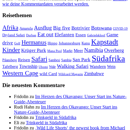
wie deine Kommentardaten verarbeitet werden.
Reisethemen
Afrika
Ausflug
Big five
Botswana
Botrivier
Amarula
COVID-19
Eat out
Elefanten
Game
Essen
Dryland Safari
Gabrielskloof
Durban
Kapstadt
Hermanus
drive
Hippo
Johannesburg
Kanu
Golf
Kinder
Namibia
Krüger Park
Overberg
Meer
Markt
Mana Pool
Südafrika
Safari
San Park
Reisen
Pilansberg
Sambesi
Sambia
Walking Safari
Township
Wandern
Tafelberg
Wein
Wale
Ubomi
Western Cape
Zimbabwe
wild Card
Wildcard Magazin
Die neuesten Kommentare
Fridolin
zu
Im Herzen des Okavango: Unser Start ins Nature-
Guide-Abenteuer
Rudi Hahn
zu
Im Herzen des Okavango: Unser Start ins
Nature-Guide-Abenteuer
Fridolin
zu
Trinkgeld in Südafrika
Eli
zu
Trinkgeld in Südafrika
Fridolin
zu
‚Wild Life Shorts‘ the newest book from Michael