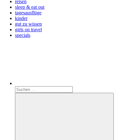
reisen
sleep & eat out
tagesausflüge
kinder
gut zu wissen
girls on travel
specials
Search
Suchen
nach: