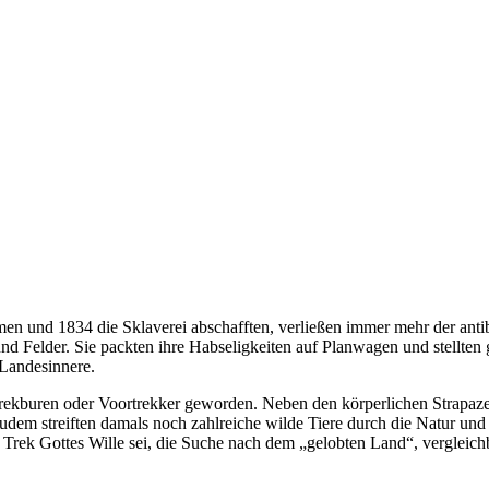
n und 1834 die Sklaverei abschafften, verließen immer mehr der antibr
und Felder. Sie packten ihre Habseligkeiten auf Planwagen und stellt
Landesinnere.
ekburen oder Voortrekker geworden. Neben den körperlichen Strapaze
em streiften damals noch zahlreiche wilde Tiere durch die Natur un
Trek Gottes Wille sei, die Suche nach dem „gelobten Land“, vergleichb