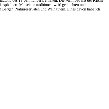
Stadtbild des 19. Jahrhunderts erhalten. Die Mainroad mit der Kirche
asphaltiert. Mit seinen traditionell weiß getünchten und
on Bergen, Naturreservaten und Weingütern. Eines davon habe ich