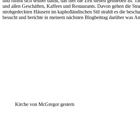
und rühmt sich seither damit, das hier die Zeit stehen geblieben ist. 
und allen Geschäften, Kaffees und Restaurants. Davon gehen die Straße
strohgedeckten Häusern im kapholländischen Stil strahlt es die bes
besucht und berichte in meinem nächsten Blogbeitrag darüber was 
Kirche von McGregor gestern