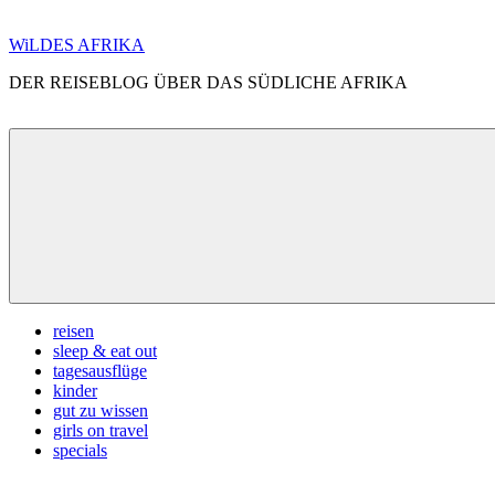
Zum
WiLDES AFRIKA
Inhalt
DER REISEBLOG ÜBER DAS SÜDLICHE AFRIKA
springen
Menü
reisen
sleep & eat out
tagesausflüge
kinder
gut zu wissen
girls on travel
specials
Search