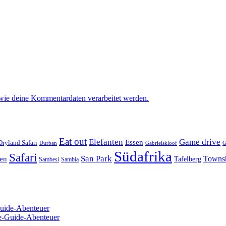
 wie deine Kommentardaten verarbeitet werden.
Eat out
Elefanten
Game drive
Essen
Dryland Safari
Gabrielskloof
Durban
G
Südafrika
Safari
San Park
Towns
en
Tafelberg
Sambesi
Sambia
Guide-Abenteuer
re-Guide-Abenteuer