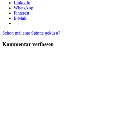
LinkedIn
WhatsApp
Pinterest
E-Mail
Beitragsnavigation
Vorheriger
Schon mal eine Spinne geküsst?
Beitrag:
Kommentar verfassen