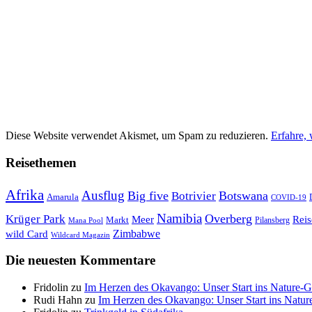
Diese Website verwendet Akismet, um Spam zu reduzieren.
Erfahre,
Reisethemen
Afrika
Ausflug
Big five
Botswana
Botrivier
Amarula
COVID-19
Namibia
Krüger Park
Overberg
Meer
Reis
Markt
Pilansberg
Mana Pool
Zimbabwe
wild Card
Wildcard Magazin
Die neuesten Kommentare
Fridolin
zu
Im Herzen des Okavango: Unser Start ins Nature-
Rudi Hahn
zu
Im Herzen des Okavango: Unser Start ins Natu