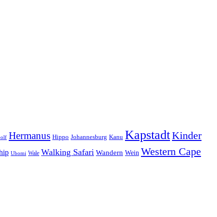
Kapstadt
Hermanus
Kinder
Hippo
Johannesburg
Kanu
olf
Western Cape
Walking Safari
hip
Wandern
Wein
Wale
Ubomi