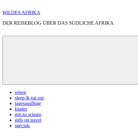
Zum
WiLDES AFRIKA
Inhalt
DER REISEBLOG ÜBER DAS SÜDLICHE AFRIKA
springen
Menü
reisen
sleep & eat out
tagesausflüge
kinder
gut zu wissen
girls on travel
specials
Search