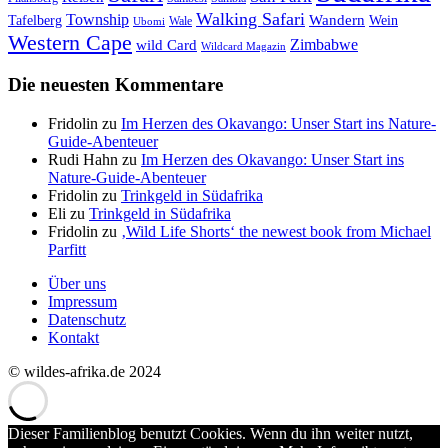
Walking Safari
Township
Wandern
Tafelberg
Wein
Wale
Ubomi
Western Cape
Zimbabwe
wild Card
Wildcard Magazin
Die neuesten Kommentare
Fridolin
zu
Im Herzen des Okavango: Unser Start ins Nature-
Guide-Abenteuer
Rudi Hahn
zu
Im Herzen des Okavango: Unser Start ins
Nature-Guide-Abenteuer
Fridolin
zu
Trinkgeld in Südafrika
Eli
zu
Trinkgeld in Südafrika
Fridolin
zu
‚Wild Life Shorts‘ the newest book from Michael
Parfitt
Über uns
Impressum
Datenschutz
Kontakt
© wildes-afrika.de 2024
Dieser Familienblog benutzt Cookies. Wenn du ihn weiter nutzt,