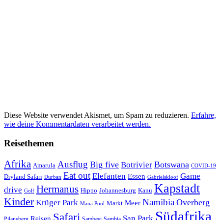
Diese Website verwendet Akismet, um Spam zu reduzieren.
Erfahre,
wie deine Kommentardaten verarbeitet werden.
Reisethemen
Afrika
Ausflug
Big five
Botswana
Botrivier
Amarula
COVID-19
Eat out
Elefanten
Game
Essen
Dryland Safari
Gabrielskloof
Durban
Kapstadt
Hermanus
drive
Hippo
Johannesburg
Kanu
Golf
Kinder
Namibia
Krüger Park
Overberg
Meer
Markt
Mana Pool
Südafrika
Safari
San Park
Reisen
Pilansberg
Sambesi
Sambia