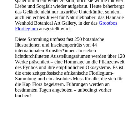
später durch ein Feuer zerstört, doch sie wurde mit viel
Liebe und Sorgfalt wieder aufgebaut. Heute beherbergt
das Gelände nicht nur luxuriöse Unterkünfte, sondern
auch ein echtes Juwel für Naturliebhaber: das
Hannarie
Wenhold Botanical Art Gallery
, in der das
Grootbos
Florilegium
ausgestellt wird.
Diese Sammlung umfasst fast 250 botanische
Illustrationen und Insektenporträts von 44
internationalen Künstler*innen. In sieben
lichtdurchfluteten Ausstellungsräumen werden über 120
Werke präsentiert – eine Hommage an die Pflanzenwelt
des Fynbos und ihre empfindlichen Ökosysteme. Es ist
die erste zeitgenössische afrikanische Florilegium-
Sammlung und ein absolutes Muss für alle, die sich für
die Kap-Flora begeistern. Führungen werden an
bestimmten Tagen angeboten – unbedingt vorher
buchen!