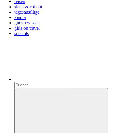
reisen
sleep & eat out
tagesausflüge
kinder
gut zu wissen
girls on travel
specials
Search
Suchen
nach: