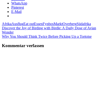
WhatsApp
Pinterest
E-Mail
Afrika
Ausflug
Eat out
Essen
Fynbos
Markt
Overberg
Südafrika
Beitragsnavigation
Vorheriger
Discover the Joy of Birding with Birdle: A Daily Dose of Avian
Beitrag:
Wonder
Nächster
Why You Should Think Twice Before Picking Up a Tortoise
Beitrag:
Kommentar verfassen