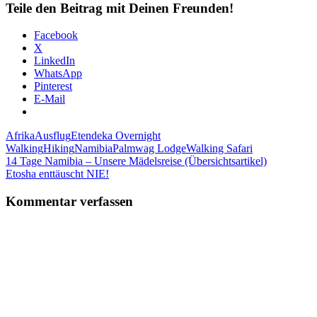
Teile den Beitrag mit Deinen Freunden!
Facebook
X
LinkedIn
WhatsApp
Pinterest
E-Mail
Afrika
Ausflug
Etendeka Overnight
Walking
Hiking
Namibia
Palmwag Lodge
Walking Safari
Beitragsnavigation
Vorheriger
14 Tage Namibia – Unsere Mädelsreise (Übersichtsartikel)
Beitrag:
Nächster
Etosha enttäuscht NIE!
Beitrag:
Kommentar verfassen