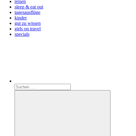
reisen
sleep & eat out
tagesausflüge
kinder
gut zu wissen
girls on travel
specials
Search
Suchen
nach: