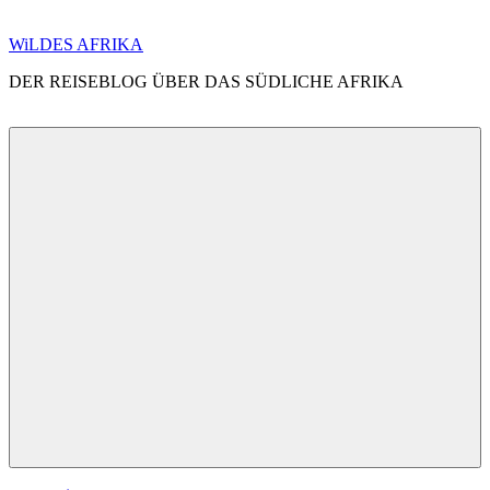
Zum
WiLDES AFRIKA
Inhalt
DER REISEBLOG ÜBER DAS SÜDLICHE AFRIKA
springen
Menü