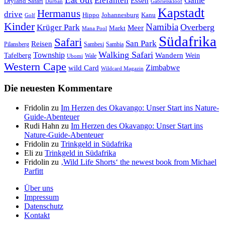
Elefanten
Game
Essen
Dryland Safari
Gabrielskloof
Durban
Kapstadt
Hermanus
drive
Hippo
Johannesburg
Kanu
Golf
Kinder
Namibia
Krüger Park
Overberg
Meer
Markt
Mana Pool
Südafrika
Safari
San Park
Reisen
Pilansberg
Sambesi
Sambia
Walking Safari
Township
Wandern
Tafelberg
Wein
Wale
Ubomi
Western Cape
Zimbabwe
wild Card
Wildcard Magazin
Die neuesten Kommentare
Fridolin
zu
Im Herzen des Okavango: Unser Start ins Nature-
Guide-Abenteuer
Rudi Hahn
zu
Im Herzen des Okavango: Unser Start ins
Nature-Guide-Abenteuer
Fridolin
zu
Trinkgeld in Südafrika
Eli
zu
Trinkgeld in Südafrika
Fridolin
zu
‚Wild Life Shorts‘ the newest book from Michael
Parfitt
Über uns
Impressum
Datenschutz
Kontakt