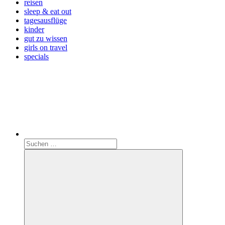
reisen
sleep & eat out
tagesausflüge
kinder
gut zu wissen
girls on travel
specials
Search
Suchen
nach: