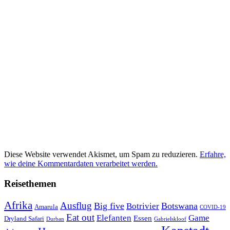
Diese Website verwendet Akismet, um Spam zu reduzieren.
Erfahre,
wie deine Kommentardaten verarbeitet werden.
Reisethemen
Afrika
Ausflug
Big five
Botswana
Botrivier
Amarula
COVID-19
Eat out
Elefanten
Game
Essen
Dryland Safari
Gabrielskloof
Durban