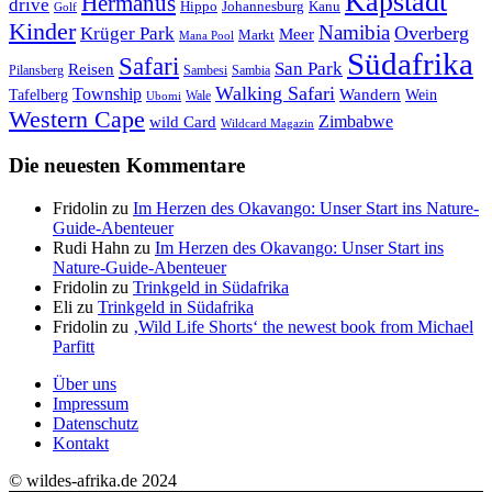
Kapstadt
Hermanus
drive
Hippo
Johannesburg
Kanu
Golf
Kinder
Namibia
Krüger Park
Overberg
Meer
Markt
Mana Pool
Südafrika
Safari
San Park
Reisen
Pilansberg
Sambesi
Sambia
Walking Safari
Township
Wandern
Tafelberg
Wein
Wale
Ubomi
Western Cape
Zimbabwe
wild Card
Wildcard Magazin
Die neuesten Kommentare
Fridolin
zu
Im Herzen des Okavango: Unser Start ins Nature-
Guide-Abenteuer
Rudi Hahn
zu
Im Herzen des Okavango: Unser Start ins
Nature-Guide-Abenteuer
Fridolin
zu
Trinkgeld in Südafrika
Eli
zu
Trinkgeld in Südafrika
Fridolin
zu
‚Wild Life Shorts‘ the newest book from Michael
Parfitt
Über uns
Impressum
Datenschutz
Kontakt
© wildes-afrika.de 2024