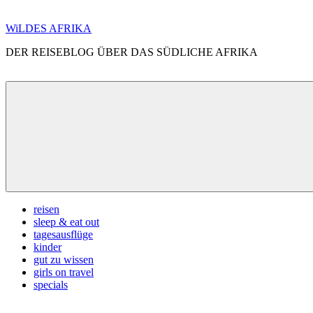
Zum
WiLDES AFRIKA
Inhalt
DER REISEBLOG ÜBER DAS SÜDLICHE AFRIKA
springen
Menü
reisen
sleep & eat out
tagesausflüge
kinder
gut zu wissen
girls on travel
specials
Search