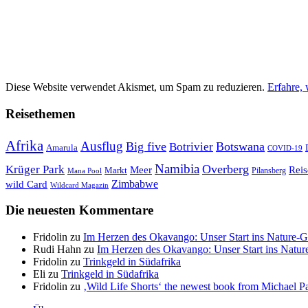
Diese Website verwendet Akismet, um Spam zu reduzieren.
Erfahre,
Reisethemen
Afrika
Ausflug
Big five
Botswana
Botrivier
Amarula
COVID-19
Namibia
Krüger Park
Overberg
Meer
Reis
Markt
Pilansberg
Mana Pool
Zimbabwe
wild Card
Wildcard Magazin
Die neuesten Kommentare
Fridolin
zu
Im Herzen des Okavango: Unser Start ins Nature-
Rudi Hahn
zu
Im Herzen des Okavango: Unser Start ins Natu
Fridolin
zu
Trinkgeld in Südafrika
Eli
zu
Trinkgeld in Südafrika
Fridolin
zu
‚Wild Life Shorts‘ the newest book from Michael Par