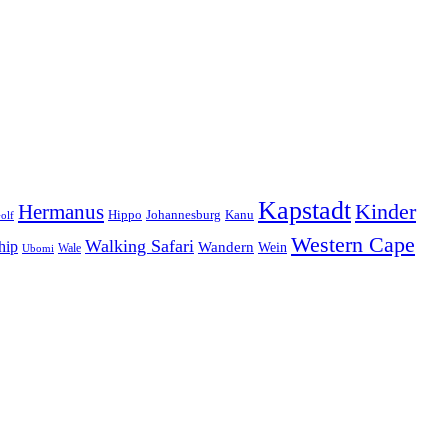
Kapstadt
Hermanus
Kinder
Hippo
Johannesburg
Kanu
olf
Western Cape
Walking Safari
hip
Wandern
Wein
Wale
Ubomi