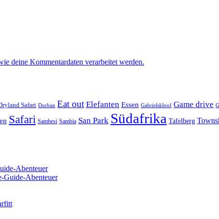
 wie deine Kommentardaten verarbeitet werden.
Eat out
Elefanten
Game drive
Essen
Dryland Safari
Gabrielskloof
Durban
G
Südafrika
Safari
San Park
Towns
en
Tafelberg
Sambesi
Sambia
Guide-Abenteuer
re-Guide-Abenteuer
fitt