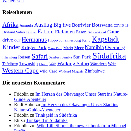
Weiterlesen
Reisethemen
Afrika
Ausflug
Big five
Botswana
Botrivier
Amarula
COVID-19
Eat out
Elefanten
Game
Essen
Dryland Safari
Gabrielskloof
Durban
Kapstadt
Hermanus
drive
Hippo
Johannesburg
Kanu
Golf
Kinder
Namibia
Krüger Park
Overberg
Meer
Markt
Mana Pool
Südafrika
Safari
San Park
Reisen
Pilansberg
Sambesi
Sambia
Walking Safari
Township
Wandern
Tafelberg
Wein
Wale
Ubomi
Western Cape
Zimbabwe
wild Card
Wildcard Magazin
Die neuesten Kommentare
Fridolin
zu
Im Herzen des Okavango: Unser Start ins Nature-
Guide-Abenteuer
Rudi Hahn
zu
Im Herzen des Okavango: Unser Start ins
Nature-Guide-Abenteuer
Fridolin
zu
Trinkgeld in Südafrika
Eli
zu
Trinkgeld in Südafrika
Fridolin
zu
‚Wild Life Shorts‘ the newest book from Michael
Parfitt