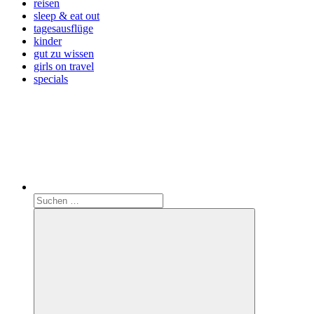
reisen
sleep & eat out
tagesausflüge
kinder
gut zu wissen
girls on travel
specials
Search
Suchen
nach: