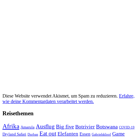
Diese Website verwendet Akismet, um Spam zu reduzieren.
Erfahre,
wie deine Kommentardaten verarbeitet werden.
Reisethemen
Afrika
Ausflug
Big five
Botswana
Botrivier
Amarula
COVID-19
Eat out
Elefanten
Game
Essen
Dryland Safari
Gabrielskloof
Durban