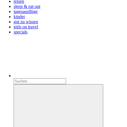
reisen
sleep & eat out
tagesausflüge
kinder
gut zu wissen
girls on travel
specials
Search
Suchen
nach: