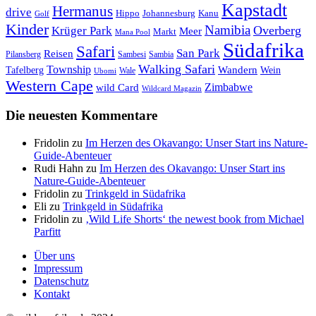
Kapstadt
Hermanus
drive
Hippo
Johannesburg
Kanu
Golf
Kinder
Namibia
Krüger Park
Overberg
Meer
Markt
Mana Pool
Südafrika
Safari
San Park
Reisen
Pilansberg
Sambesi
Sambia
Walking Safari
Township
Wandern
Tafelberg
Wein
Wale
Ubomi
Western Cape
Zimbabwe
wild Card
Wildcard Magazin
Die neuesten Kommentare
Fridolin
zu
Im Herzen des Okavango: Unser Start ins Nature-
Guide-Abenteuer
Rudi Hahn
zu
Im Herzen des Okavango: Unser Start ins
Nature-Guide-Abenteuer
Fridolin
zu
Trinkgeld in Südafrika
Eli
zu
Trinkgeld in Südafrika
Fridolin
zu
‚Wild Life Shorts‘ the newest book from Michael
Parfitt
Über uns
Impressum
Datenschutz
Kontakt