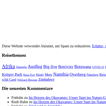
Diese Website verwendet Akismet, um Spam zu reduzieren.
Erfahre,
Reisethemen
Afrika
Ausflug
Big five
Botswana
Botrivier
Amarula
COVID-19
Namibia
Krüger Park
Overberg
Meer
Reis
Markt
Pilansberg
Mana Pool
Zimbabwe
wild Card
Wildcard Magazin
Die neuesten Kommentare
Fridolin
zu
Im Herzen des Okavango: Unser Start ins Nature-
Rudi Hahn
zu
Im Herzen des Okavango: Unser Start ins Natu