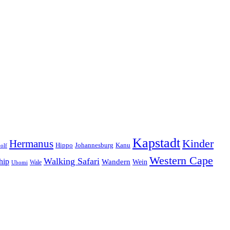
Kapstadt
Hermanus
Kinder
Hippo
Johannesburg
Kanu
olf
Western Cape
Walking Safari
hip
Wandern
Wein
Wale
Ubomi