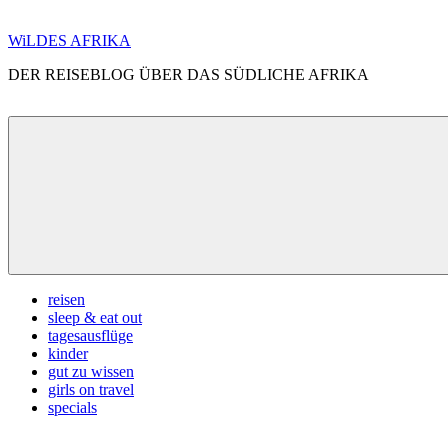
Zum
WiLDES AFRIKA
Inhalt
DER REISEBLOG ÜBER DAS SÜDLICHE AFRIKA
springen
Menü
reisen
sleep & eat out
tagesausflüge
kinder
gut zu wissen
girls on travel
specials
Search