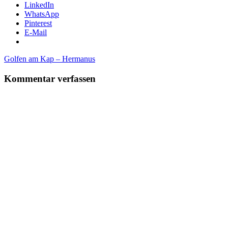
LinkedIn
WhatsApp
Pinterest
E-Mail
Beitragsnavigation
Vorheriger
Golfen am Kap – Hermanus
Beitrag:
Kommentar verfassen