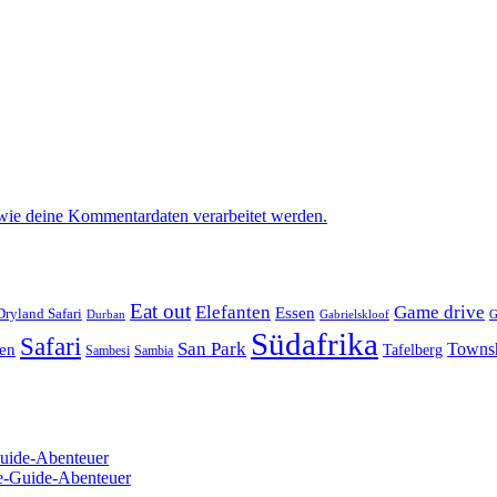
 wie deine Kommentardaten verarbeitet werden.
Eat out
Elefanten
Game drive
Essen
Dryland Safari
Gabrielskloof
Durban
G
Südafrika
Safari
San Park
Towns
en
Tafelberg
Sambesi
Sambia
Guide-Abenteuer
re-Guide-Abenteuer