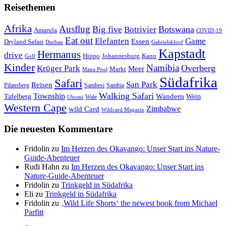
Reisethemen
Afrika
Ausflug
Big five
Botswana
Botrivier
Amarula
COVID-19
Eat out
Elefanten
Game
Essen
Dryland Safari
Gabrielskloof
Durban
Kapstadt
Hermanus
drive
Hippo
Johannesburg
Kanu
Golf
Kinder
Namibia
Krüger Park
Overberg
Meer
Markt
Mana Pool
Südafrika
Safari
San Park
Reisen
Pilansberg
Sambesi
Sambia
Walking Safari
Township
Wandern
Tafelberg
Wein
Wale
Ubomi
Western Cape
Zimbabwe
wild Card
Wildcard Magazin
Die neuesten Kommentare
Fridolin
zu
Im Herzen des Okavango: Unser Start ins Nature-
Guide-Abenteuer
Rudi Hahn
zu
Im Herzen des Okavango: Unser Start ins
Nature-Guide-Abenteuer
Fridolin
zu
Trinkgeld in Südafrika
Eli
zu
Trinkgeld in Südafrika
Fridolin
zu
‚Wild Life Shorts‘ the newest book from Michael
Parfitt