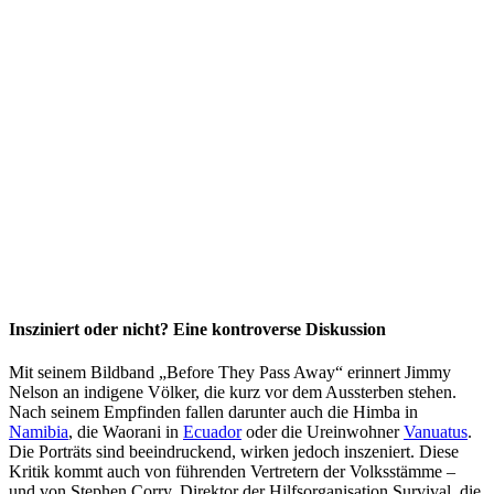
Insziniert oder nicht? Eine kontroverse Diskussion
Mit seinem Bildband „Before They Pass Away“ erinnert Jimmy
Nelson an indigene Völker, die kurz vor dem Aussterben stehen.
Nach seinem Empfinden fallen darunter auch die Himba in
Namibia
, die Waorani in
Ecuador
oder die Ureinwohner
Vanuatus
.
Die Porträts sind beeindruckend, wirken jedoch inszeniert. Diese
Kritik kommt auch von führenden Vertretern der Volksstämme –
und von Stephen Corry, Direktor der Hilfsorganisation Survival, die