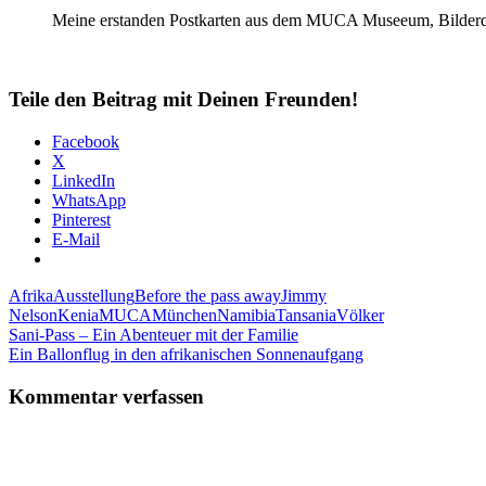
Meine erstanden Postkarten aus dem MUCA Museeum, Bilderq
Teile den Beitrag mit Deinen Freunden!
Facebook
X
LinkedIn
WhatsApp
Pinterest
E-Mail
Afrika
Ausstellung
Before the pass away
Jimmy
Nelson
Kenia
MUCA
München
Namibia
Tansania
Völker
Beitragsnavigation
Vorheriger
Sani-Pass – Ein Abenteuer mit der Familie
Beitrag:
Nächster
Ein Ballonflug in den afrikanischen Sonnenaufgang
Beitrag:
Kommentar verfassen