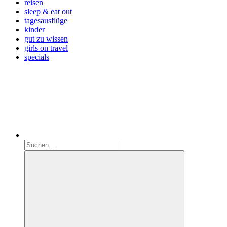
reisen
sleep & eat out
tagesausflüge
kinder
gut zu wissen
girls on travel
specials
Search
Suchen
nach: