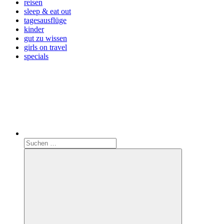
reisen
sleep & eat out
tagesausflüge
kinder
gut zu wissen
girls on travel
specials
Search
Suchen
nach: