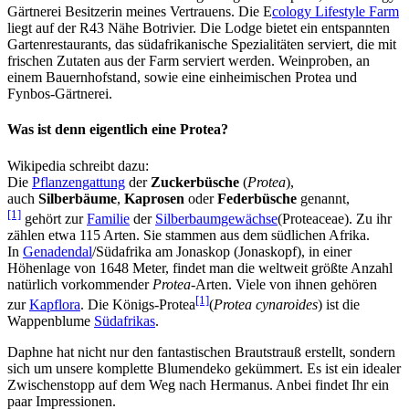
Gärtnerei Besitzerin meines Vertrauens. Die E
cology Lifestyle Farm
liegt auf der R43 Nähe Botrivier. Die Lodge bietet ein entspannten
Gartenrestaurants, das südafrikanische Spezialitäten serviert, die mit
frischen Zutaten aus der Farm serviert werden. Weinproben, an
einem Bauernhofstand, sowie eine einheimischen Protea und
Fynbos-Gärtnerei.
Was ist denn eigentlich eine Protea?
Wikipedia schreibt dazu:
Die
Pflanzengattung
der
Zuckerbüsche
(
Protea
),
auch
Silberbäume
,
Kaprosen
oder
Federbüsche
genannt,
[1]
gehört zur
Familie
der
Silberbaumgewächse
(Proteaceae). Zu ihr
zählen etwa 115 Arten. Sie stammen aus dem südlichen Afrika.
In
Genadendal
/Südafrika am Jonaskop (Jonaskopf), in einer
Höhenlage von 1648 Meter, findet man die weltweit größte Anzahl
natürlich vorkommender
Protea
-Arten. Viele von ihnen gehören
[1]
zur
Kapflora
. Die Königs-Protea
(
Protea cynaroides
) ist die
Wappenblume
Südafrikas
.
Daphne hat nicht nur den fantastischen Brautstrauß erstellt, sondern
sich um unsere komplette Blumendeko gekümmert. Es ist ein idealer
Zwischenstopp auf dem Weg nach Hermanus. Anbei findet Ihr ein
paar Impressionen.