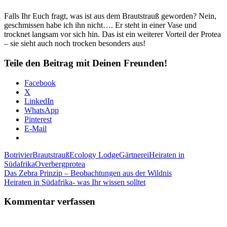
Falls Ihr Euch fragt, was ist aus dem Brautstrauß geworden? Nein,
geschmissen habe ich ihn nicht…. Er steht in einer Vase und
trocknet langsam vor sich hin. Das ist ein weiterer Vorteil der Protea
– sie sieht auch noch trocken besonders aus!
Teile den Beitrag mit Deinen Freunden!
Facebook
X
LinkedIn
WhatsApp
Pinterest
E-Mail
Botrivier
Brautstrauß
Ecology Lodge
Gärtnerei
Heiraten in
Südafrika
Overberg
protea
Beitragsnavigation
Vorheriger
Das Zebra Prinzip – Beobachtungen aus der Wildnis
Beitrag:
Nächster
Heiraten in Südafrika- was Ihr wissen solltet
Beitrag:
Kommentar verfassen