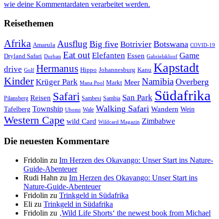
wie deine Kommentardaten verarbeitet werden.
Reisethemen
Afrika
Ausflug
Big five
Botswana
Botrivier
Amarula
COVID-19
Eat out
Elefanten
Game
Essen
Dryland Safari
Gabrielskloof
Durban
Kapstadt
Hermanus
drive
Hippo
Johannesburg
Kanu
Golf
Kinder
Namibia
Krüger Park
Overberg
Meer
Markt
Mana Pool
Südafrika
Safari
San Park
Reisen
Pilansberg
Sambesi
Sambia
Walking Safari
Township
Wandern
Tafelberg
Wein
Wale
Ubomi
Western Cape
Zimbabwe
wild Card
Wildcard Magazin
Die neuesten Kommentare
Fridolin
zu
Im Herzen des Okavango: Unser Start ins Nature-
Guide-Abenteuer
Rudi Hahn
zu
Im Herzen des Okavango: Unser Start ins
Nature-Guide-Abenteuer
Fridolin
zu
Trinkgeld in Südafrika
Eli
zu
Trinkgeld in Südafrika
Fridolin
zu
‚Wild Life Shorts‘ the newest book from Michael