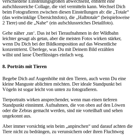
verschiedene Einstellungsgrößen abwechselst, entsteht eine
aufschlussreiche Collage, die viel vermitteln kann. Wechsel Dich
beim Fotografieren zwischen diesen Einstellungen ab: die „Totale“
(das weitwinklige Übersichtsfoto), die „Halbtotale“ (beispielsweise
2 Tiere) und die „Nahe“ (ein aufschlussreiches Detailfoto).
Gehe näher ‚ran‘. Das ist bei Tieraufnahmen in der Wildbahn
leichter gesagt als getan, aber die meisten Fotos wirken stärker,
wenn Du Dich bei der Bildkomposition auf das Wesentliche
konzentrierst. Überlege, was Du mit Deinem Bild erzählen
willst und lasse Überflüssiges einfach weg.
8. Porträts mit Tieren
Begebe Dich auf Augenhöhe mit den Tieren, auch wenn Du eine
kleine Manguste ablichten möchten. Der ideale Standpunkt bei
Vögeln ist sogar leicht von unten zu fotografieren.
Tierportraits wirken ansprechender, wenn man einen tieferen
Standpunkt einnimmt. Aufnahmen, die von oben auf den Löwen
oder die Zebras gemacht werden, sind nie vorteilhaft und sehen
ungekonnt aus.
Aber immer vorsichtig sein beim „anpirschen“ und darauf achten die
Tiere nicht zu bedrängen, zu verunsichern oder ihren Fluchtweg