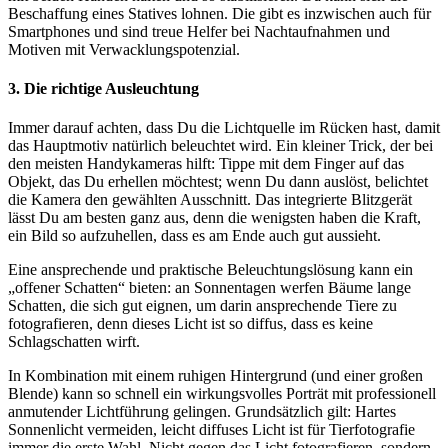
Beschaffung eines Statives lohnen. Die gibt es inzwischen auch für
Smartphones und sind treue Helfer bei Nachtaufnahmen und
Motiven mit Verwacklungspotenzial.
3. Die richtige Ausleuchtung
Immer darauf achten, dass Du die Lichtquelle im Rücken hast, damit
das Hauptmotiv natürlich beleuchtet wird. Ein kleiner Trick, der bei
den meisten Handykameras hilft: Tippe mit dem Finger auf das
Objekt, das Du erhellen möchtest; wenn Du dann auslöst, belichtet
die Kamera den gewählten Ausschnitt. Das integrierte Blitzgerät
lässt Du am besten ganz aus, denn die wenigsten haben die Kraft,
ein Bild so aufzuhellen, dass es am Ende auch gut aussieht.
Eine ansprechende und praktische Beleuchtungslösung kann ein
„offener Schatten“ bieten: an Sonnentagen werfen Bäume lange
Schatten, die sich gut eignen, um darin ansprechende Tiere zu
fotografieren, denn dieses Licht ist so diffus, dass es keine
Schlagschatten wirft.
In Kombination mit einem ruhigen Hintergrund (und einer großen
Blende) kann so schnell ein wirkungsvolles Porträt mit professionell
anmutender Lichtführung gelingen. Grundsätzlich gilt: Hartes
Sonnenlicht vermeiden, leicht diffuses Licht ist für Tierfotografie
immer die erste Wahl..Nicht gegen das Licht fotografieren, sondern