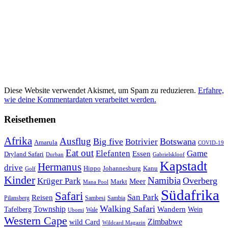
Diese Website verwendet Akismet, um Spam zu reduzieren.
Erfahre,
wie deine Kommentardaten verarbeitet werden.
Reisethemen
Afrika
Ausflug
Big five
Botswana
Botrivier
Amarula
COVID-19
Eat out
Elefanten
Game
Essen
Dryland Safari
Gabrielskloof
Durban
Kapstadt
Hermanus
drive
Hippo
Johannesburg
Kanu
Golf
Kinder
Namibia
Krüger Park
Overberg
Meer
Markt
Mana Pool
Südafrika
Safari
San Park
Reisen
Pilansberg
Sambesi
Sambia
Walking Safari
Township
Wandern
Tafelberg
Wein
Wale
Ubomi
Western Cape
Zimbabwe
wild Card
Wildcard Magazin