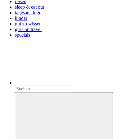
reisen
sleep & eat out
tagesausflüge
kinder
gut zu wissen
girls on travel
specials
Search
Suchen
nach: