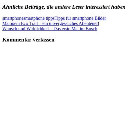
Ähnliche Beiträge, die andere Leser interessiert haben
smartphone
smartphone tipps
Tipps für smartphone Bilder
Beitragsnavigation
Vorheriger
Malopeni Eco Trail – ein unvergessliches Abenteuer!
Beitrag:
Nächster
Wunsch und Wirklichkeit – Das erste Mal im Busch
Beitrag:
Kommentar verfassen