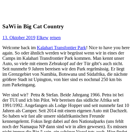
SaWi in Big Cat Country
13. Oktober 2019
Elkew
reisen
Welcome back im
Kalahari Transfontier Park
! Nice to have you here
again. So oder ähnlich werden wir begrüsst wenn wir in eines der
Camps im Kalahari Transfrontier Park kommen. Man kennt unser
Auto, so viele mit einem Zebrakopf auf der Tür gibt’s auch nicht.
Seit nunmehr 9 Jahren bereisen wir den Park regelmässig. Er liegt
im Grenzgebiet von Namibia, Botswana und Südafrika, die nächste
größere Stadt ist Upington, von hier sind es nochmal 250 km bis
zum Parkeingang.
Wer sind wir? Petra & Stefan. Beide Jahrgang 1966. Petra ist bei
der TUI und ich bin Pilot. Wir bereisen das südliche Afrika seit
1991/1992. Angefangen als Lodge Hopper und seit nunmehr fast 10
Jahren als Camper. Seit 2014 mit einem eigenen Auto mit Dachzelt.
So haben wir fast alle unsere südafrikanischen Freunde
kennengelernt. Fokus liegt dabei auf den Nationalparks (uns fehlt
noch der Namaqua NP dann sind wir in allen gewesen). Es müssen
nicht immer die Big 5 sein, ein schöner Vogel tuts auch. Hier findet