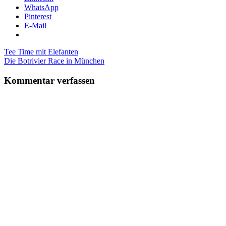
WhatsApp
Pinterest
E-Mail
Beitragsnavigation
Vorheriger
Tee Time mit Elefanten
Beitrag:
Nächster
Die Botrivier Race in München
Beitrag:
Kommentar verfassen