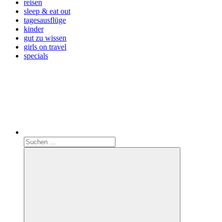
reisen
sleep & eat out
tagesausflüge
kinder
gut zu wissen
girls on travel
specials
Search
Suchen
nach: