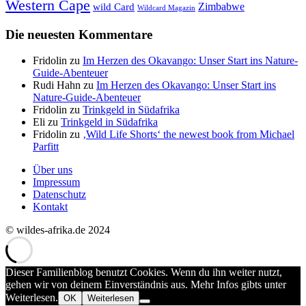
Western Cape
Zimbabwe
wild Card
Wildcard Magazin
Die neuesten Kommentare
Fridolin
zu
Im Herzen des Okavango: Unser Start ins Nature-
Guide-Abenteuer
Rudi Hahn
zu
Im Herzen des Okavango: Unser Start ins
Nature-Guide-Abenteuer
Fridolin
zu
Trinkgeld in Südafrika
Eli
zu
Trinkgeld in Südafrika
Fridolin
zu
‚Wild Life Shorts‘ the newest book from Michael
Parfitt
Über uns
Impressum
Datenschutz
Kontakt
© wildes-afrika.de 2024
Dieser Familienblog benutzt Cookies. Wenn du ihn weiter nutzt,
gehen wir von deinem Einverständnis aus. Mehr Infos gibts unter
Weiterlesen.
OK
Weiterlesen