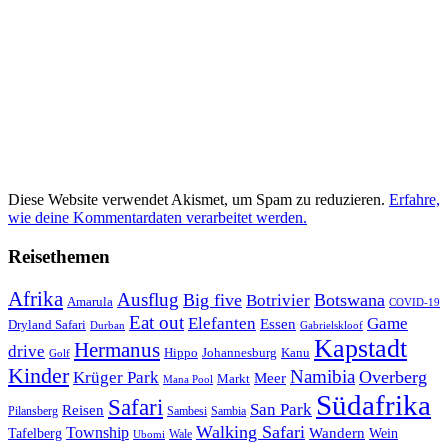
Diese Website verwendet Akismet, um Spam zu reduzieren.
Erfahre,
wie deine Kommentardaten verarbeitet werden.
Reisethemen
Afrika
Ausflug
Big five
Botswana
Botrivier
Amarula
COVID-19
Eat out
Elefanten
Game
Essen
Dryland Safari
Gabrielskloof
Durban
Kapstadt
Hermanus
drive
Hippo
Johannesburg
Kanu
Golf
Kinder
Namibia
Krüger Park
Overberg
Meer
Markt
Mana Pool
Südafrika
Safari
San Park
Reisen
Pilansberg
Sambesi
Sambia
Walking Safari
Township
Wandern
Tafelberg
Wein
Wale
Ubomi