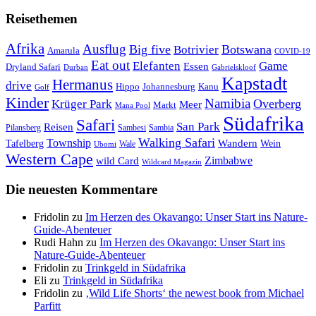
Reisethemen
Afrika
Ausflug
Big five
Botswana
Botrivier
Amarula
COVID-19
Eat out
Elefanten
Game
Essen
Dryland Safari
Gabrielskloof
Durban
Kapstadt
Hermanus
drive
Hippo
Johannesburg
Kanu
Golf
Kinder
Namibia
Krüger Park
Overberg
Meer
Markt
Mana Pool
Südafrika
Safari
San Park
Reisen
Pilansberg
Sambesi
Sambia
Walking Safari
Township
Wandern
Tafelberg
Wein
Wale
Ubomi
Western Cape
Zimbabwe
wild Card
Wildcard Magazin
Die neuesten Kommentare
Fridolin
zu
Im Herzen des Okavango: Unser Start ins Nature-
Guide-Abenteuer
Rudi Hahn
zu
Im Herzen des Okavango: Unser Start ins
Nature-Guide-Abenteuer
Fridolin
zu
Trinkgeld in Südafrika
Eli
zu
Trinkgeld in Südafrika
Fridolin
zu
‚Wild Life Shorts‘ the newest book from Michael
Parfitt