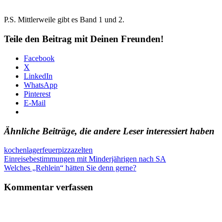
P.S. Mittlerweile gibt es Band 1 und 2.
Teile den Beitrag mit Deinen Freunden!
Facebook
X
LinkedIn
WhatsApp
Pinterest
E-Mail
Ähnliche Beiträge, die andere Leser interessiert haben
kochen
lagerfeuer
pizza
zelten
Beitragsnavigation
Vorheriger
Einreisebestimmungen mit Minderjährigen nach SA
Beitrag:
Nächster
Welches „Rehlein“ hätten Sie denn gerne?
Beitrag:
Kommentar verfassen