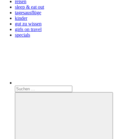
reisen
sleep & eat out
tagesausflüge
kinder
gut zu wissen
girls on travel
specials
Search
Suchen
nach: