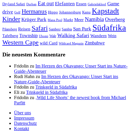
Eat out
Elefanten
Game
Essen
Dryland Safari
Gabrielskloof
Durban
Kapstadt
Hermanus
drive
Hippo
Johannesburg
Kanu
Golf
Kinder
Namibia
Krüger Park
Overberg
Meer
Markt
Mana Pool
Südafrika
Safari
San Park
Reisen
Pilansberg
Sambesi
Sambia
Walking Safari
Township
Wandern
Tafelberg
Wein
Wale
Ubomi
Western Cape
Zimbabwe
wild Card
Wildcard Magazin
Die neuesten Kommentare
Fridolin
zu
Im Herzen des Okavango: Unser Start ins Nature-
Guide-Abenteuer
Rudi Hahn
zu
Im Herzen des Okavango: Unser Start ins
Nature-Guide-Abenteuer
Fridolin
zu
Trinkgeld in Südafrika
Eli
zu
Trinkgeld in Südafrika
Fridolin
zu
‚Wild Life Shorts‘ the newest book from Michael
Parfitt
Über uns
Impressum
Datenschutz
Kontakt