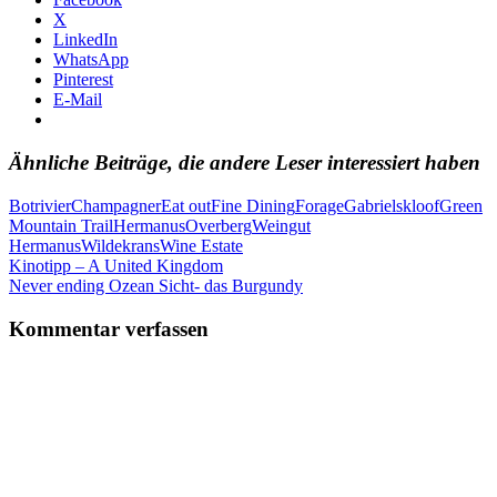
X
LinkedIn
WhatsApp
Pinterest
E-Mail
Ähnliche Beiträge, die andere Leser interessiert haben
Botrivier
Champagner
Eat out
Fine Dining
Forage
Gabrielskloof
Green
Mountain Trail
Hermanus
Overberg
Weingut
Hermanus
Wildekrans
Wine Estate
Beitragsnavigation
Vorheriger
Kinotipp – A United Kingdom
Beitrag:
Nächster
Never ending Ozean Sicht- das Burgundy
Beitrag:
Kommentar verfassen