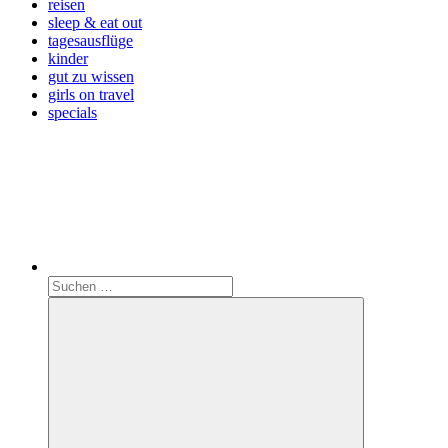
reisen
sleep & eat out
tagesausflüge
kinder
gut zu wissen
girls on travel
specials
Search
Suchen
nach: