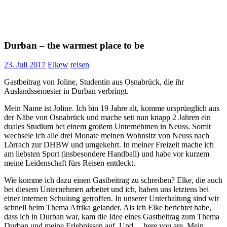
Durban – the warmest place to be
23. Juli 2017
Elkew
reisen
Gastbeitrag von Joline, Studentin aus Osnabrück, die ihr
Auslandssemester in Durban verbringt.
Mein Name ist Joline. Ich bin 19 Jahre alt, komme ursprünglich aus
der Nähe von Osnabrück und mache seit nun knapp 2 Jahren ein
duales Studium bei einem großem Unternehmen in Neuss. Somit
wechsele ich alle drei Monate meinen Wohnsitz von Neuss nach
Lörrach zur DHBW und umgekehrt. In meiner Freizeit mache ich
am liebsten Sport (insbesondere Handball) und habe vor kurzem
meine Leidenschaft fürs Reisen entdeckt.
Wie komme ich dazu einen Gastbeitrag zu schreiben? Elke, die auch
bei diesem Unternehmen arbeitet und ich, haben uns letztens bei
einer internen Schulung getroffen. In unserer Unterhaltung sind wir
schnell beim Thema Afrika gelandet. Als ich Elke berichtet habe,
dass ich in Durban war, kam die Idee eines Gastbeitrag zum Thema
Durban und meine Erlebnissen auf. Und… here you are. Mein