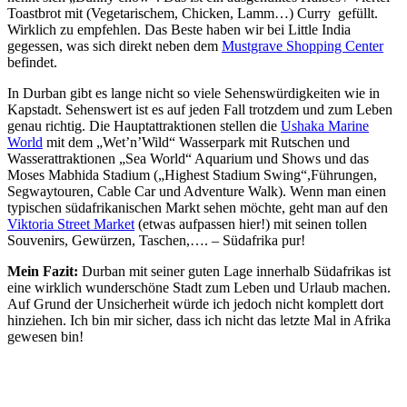
Toastbrot mit (Vegetarischem, Chicken, Lamm…) Curry gefüllt.
Wirklich zu empfehlen. Das Beste haben wir bei Little India
gegessen, was sich direkt neben dem
Mustgrave Shopping Center
befindet.
In Durban gibt es lange nicht so viele Sehenswürdigkeiten wie in
Kapstadt. Sehenswert ist es auf jeden Fall trotzdem und zum Leben
genau richtig. Die Hauptattraktionen stellen die
Ushaka Marine
World
mit dem „Wet’n’Wild“ Wasserpark mit Rutschen und
Wasserattraktionen „Sea World“ Aquarium und Shows und das
Moses Mabhida Stadium („Highest Stadium Swing“,Führungen,
Segwaytouren, Cable Car und Adventure Walk). Wenn man einen
typischen südafrikanischen Markt sehen möchte, geht man auf den
Viktoria Street Market
(etwas aufpassen hier!) mit seinen tollen
Souvenirs, Gewürzen, Taschen,…. – Südafrika pur!
Mein Fazit:
Durban mit seiner guten Lage innerhalb Südafrikas ist
eine wirklich wunderschöne Stadt zum Leben und Urlaub machen.
Auf Grund der Unsicherheit würde ich jedoch nicht komplett dort
hinziehen. Ich bin mir sicher, dass ich nicht das letzte Mal in Afrika
gewesen bin!