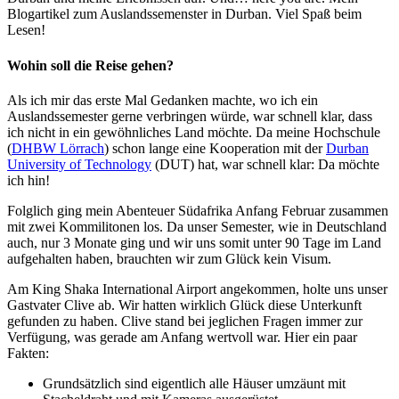
Blogartikel zum Auslandssemenster in Durban. Viel Spaß beim
Lesen!
Wohin soll die Reise gehen?
Als ich mir das erste Mal Gedanken machte, wo ich ein
Auslandssemester gerne verbringen würde, war schnell klar, dass
ich nicht in ein gewöhnliches Land möchte. Da meine Hochschule
(
DHBW Lörrach
) schon lange eine Kooperation mit der
Durban
University of Technology
(DUT) hat, war schnell klar: Da möchte
ich hin!
Folglich ging mein Abenteuer Südafrika Anfang Februar zusammen
mit zwei Kommilitonen los. Da unser Semester, wie in Deutschland
auch, nur 3 Monate ging und wir uns somit unter 90 Tage im Land
aufgehalten haben, brauchten wir zum Glück kein Visum.
Am King Shaka International Airport angekommen, holte uns unser
Gastvater Clive ab. Wir hatten wirklich Glück diese Unterkunft
gefunden zu haben. Clive stand bei jeglichen Fragen immer zur
Verfügung, was gerade am Anfang wertvoll war. Hier ein paar
Fakten:
Grundsätzlich sind eigentlich alle Häuser umzäunt mit