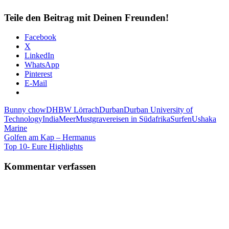
Teile den Beitrag mit Deinen Freunden!
Facebook
X
LinkedIn
WhatsApp
Pinterest
E-Mail
Bunny chow
DHBW Lörrach
Durban
Durban University of
Technology
India
Meer
Mustgrave
reisen in Südafrika
Surfen
Ushaka
Marine
Beitragsnavigation
Vorheriger
Golfen am Kap – Hermanus
Beitrag:
Nächster
Top 10- Eure Highlights
Beitrag:
Kommentar verfassen