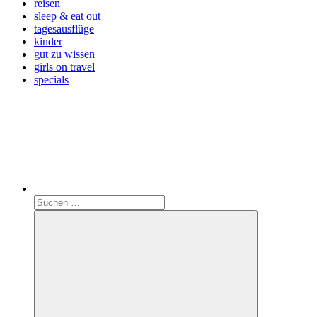
reisen
sleep & eat out
tagesausflüge
kinder
gut zu wissen
girls on travel
specials
Search
Suchen
nach: