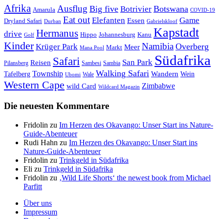
Afrika
Ausflug
Big five
Botswana
Botrivier
Amarula
COVID-19
Eat out
Elefanten
Game
Essen
Dryland Safari
Gabrielskloof
Durban
Kapstadt
Hermanus
drive
Hippo
Johannesburg
Kanu
Golf
Kinder
Namibia
Krüger Park
Overberg
Meer
Markt
Mana Pool
Südafrika
Safari
San Park
Reisen
Pilansberg
Sambesi
Sambia
Walking Safari
Township
Wandern
Tafelberg
Wein
Wale
Ubomi
Western Cape
Zimbabwe
wild Card
Wildcard Magazin
Die neuesten Kommentare
Fridolin
zu
Im Herzen des Okavango: Unser Start ins Nature-
Guide-Abenteuer
Rudi Hahn
zu
Im Herzen des Okavango: Unser Start ins
Nature-Guide-Abenteuer
Fridolin
zu
Trinkgeld in Südafrika
Eli
zu
Trinkgeld in Südafrika
Fridolin
zu
‚Wild Life Shorts‘ the newest book from Michael
Parfitt
Über uns
Impressum