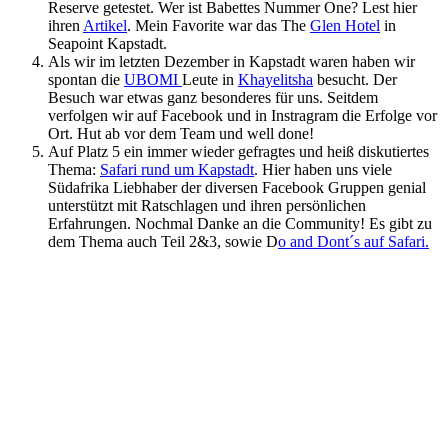
Reserve getestet. Wer ist Babettes Nummer One? Lest hier
ihren
Artikel
. Mein Favorite war das The
Glen Hotel
in
Seapoint Kapstadt.
Als wir im letzten Dezember in Kapstadt waren haben wir
spontan die
UBOMI
Leute in
Khayelitsha
besucht. Der
Besuch war etwas ganz besonderes für uns. Seitdem
verfolgen wir auf Facebook und in Instragram die Erfolge vor
Ort. Hut ab vor dem Team und well done!
Auf Platz 5 ein immer wieder gefragtes und heiß diskutiertes
Thema:
Safari rund um Kapstadt
. Hier haben uns viele
Südafrika Liebhaber der diversen Facebook Gruppen genial
unterstützt mit Ratschlagen und ihren persönlichen
Erfahrungen. Nochmal Danke an die Community! Es gibt zu
dem Thema auch Teil 2&3, sowie D
o and Dont´s auf Safari.