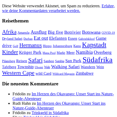
Diese Website verwendet Akismet, um Spam zu reduzieren.
Erfahre,
wie deine Kommentardaten verarbeitet werden.
Reisethemen
Afrika
Ausflug
Big five
Botswana
Botrivier
Amarula
COVID-19
Eat out
Elefanten
Game
Essen
Dryland Safari
Gabrielskloof
Durban
Kapstadt
Hermanus
drive
Hippo
Johannesburg
Kanu
Golf
Kinder
Namibia
Krüger Park
Overberg
Meer
Markt
Mana Pool
Südafrika
Safari
San Park
Reisen
Pilansberg
Sambesi
Sambia
Walking Safari
Township
Wandern
Tafelberg
Wein
Wale
Ubomi
Western Cape
Zimbabwe
wild Card
Wildcard Magazin
Die neuesten Kommentare
Fridolin
zu
Im Herzen des Okavango: Unser Start ins Nature-
Guide-Abenteuer
Rudi Hahn
zu
Im Herzen des Okavango: Unser Start ins
Nature-Guide-Abenteuer
Fridolin
zu
Trinkgeld in Südafrika