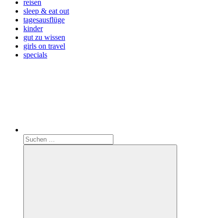
reisen
sleep & eat out
tagesausflüge
kinder
gut zu wissen
girls on travel
specials
Search
Suchen
nach: