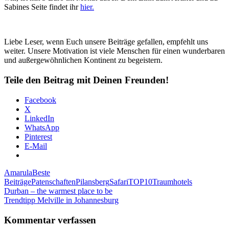
Sabines Seite findet ihr
hier.
Liebe Leser, wenn Euch unsere Beiträge gefallen, empfehlt uns
weiter. Unsere Motivation ist viele Menschen für einen wunderbaren
und außergewöhnlichen Kontinent zu begeistern.
Teile den Beitrag mit Deinen Freunden!
Facebook
X
LinkedIn
WhatsApp
Pinterest
E-Mail
Amarula
Beste
Beiträge
Patenschaften
Pilansberg
Safari
TOP10
Traumhotels
Beitragsnavigation
Vorheriger
Durban – the warmest place to be
Beitrag:
Nächster
Trendtipp Melville in Johannesburg
Beitrag:
Kommentar verfassen