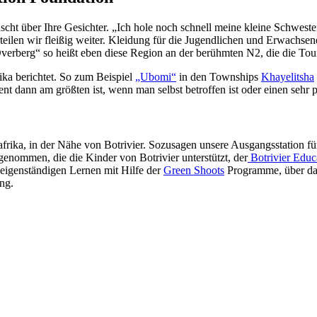
scht über Ihre Gesichter. „Ich hole noch schnell meine kleine Schwester
ilen wir fleißig weiter. Kleidung für die Jugendlichen und Erwachsene
Overberg“ so heißt eben diese Region an der berühmten N2, die die Tour
rika berichtet. So zum Beispiel
„Ubomi“
in den Townships
Khayelitsha
nt dann am größten ist, wenn man selbst betroffen ist oder einen seh
frika, in der Nähe von Botrivier. Sozusagen unsere Ausgangsstation fü
nommen, die die Kinder von Botrivier unterstützt, der
Botrivier Educ
 eigenständigen Lernen mit Hilfe der
Green Shoots
Programme, über das 
ung.