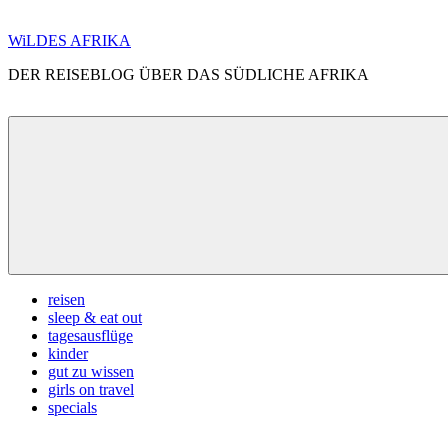
Zum
WiLDES AFRIKA
Inhalt
DER REISEBLOG ÜBER DAS SÜDLICHE AFRIKA
springen
Menü
reisen
sleep & eat out
tagesausflüge
kinder
gut zu wissen
girls on travel
specials
Search