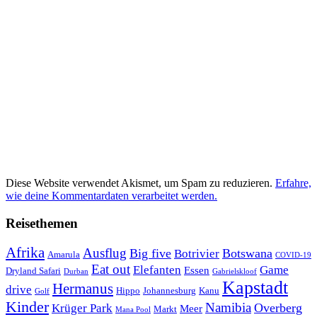
Diese Website verwendet Akismet, um Spam zu reduzieren.
Erfahre,
wie deine Kommentardaten verarbeitet werden.
Reisethemen
Afrika
Ausflug
Big five
Botswana
Botrivier
Amarula
COVID-19
Eat out
Elefanten
Game
Essen
Dryland Safari
Gabrielskloof
Durban
Kapstadt
Hermanus
drive
Hippo
Johannesburg
Kanu
Golf
Kinder
Namibia
Krüger Park
Overberg
Meer
Markt
Mana Pool