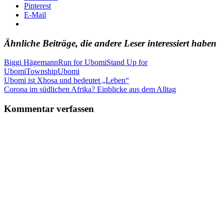
Pinterest
E-Mail
Ähnliche Beiträge, die andere Leser interessiert haben
Biggi Hägemann
Run for Ubomi
Stand Up for
Ubomi
Township
Ubomi
Beitragsnavigation
Vorheriger
Ubomi ist Xhosa und bedeutet „Leben“
Beitrag:
Nächster
Corona im südlichen Afrika? Einblicke aus dem Alltag
Beitrag:
Kommentar verfassen