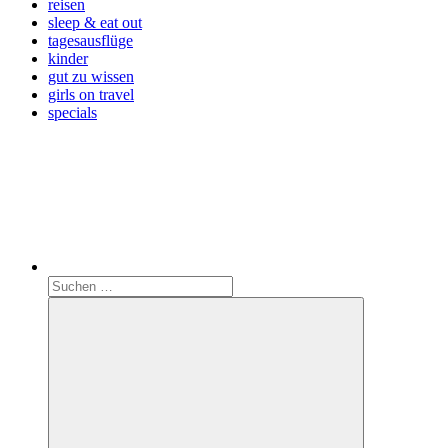
reisen
sleep & eat out
tagesausflüge
kinder
gut zu wissen
girls on travel
specials
Search
Suchen
nach: