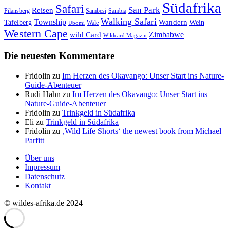
Südafrika
Safari
San Park
Reisen
Pilansberg
Sambesi
Sambia
Walking Safari
Township
Wandern
Tafelberg
Wein
Wale
Ubomi
Western Cape
Zimbabwe
wild Card
Wildcard Magazin
Die neuesten Kommentare
Fridolin
zu
Im Herzen des Okavango: Unser Start ins Nature-
Guide-Abenteuer
Rudi Hahn
zu
Im Herzen des Okavango: Unser Start ins
Nature-Guide-Abenteuer
Fridolin
zu
Trinkgeld in Südafrika
Eli
zu
Trinkgeld in Südafrika
Fridolin
zu
‚Wild Life Shorts‘ the newest book from Michael
Parfitt
Über uns
Impressum
Datenschutz
Kontakt
© wildes-afrika.de 2024