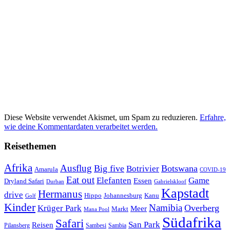
Diese Website verwendet Akismet, um Spam zu reduzieren.
Erfahre,
wie deine Kommentardaten verarbeitet werden.
Reisethemen
Afrika
Ausflug
Big five
Botswana
Botrivier
Amarula
COVID-19
Eat out
Elefanten
Game
Essen
Dryland Safari
Gabrielskloof
Durban
Kapstadt
Hermanus
drive
Hippo
Johannesburg
Kanu
Golf
Kinder
Namibia
Krüger Park
Overberg
Meer
Markt
Mana Pool
Südafrika
Safari
San Park
Reisen
Pilansberg
Sambesi
Sambia