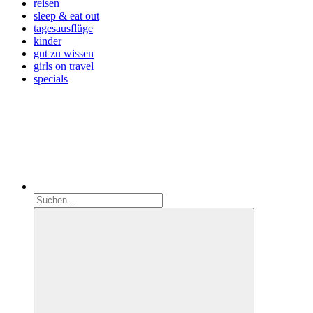
reisen
sleep & eat out
tagesausflüge
kinder
gut zu wissen
girls on travel
specials
Search
Suchen
nach: