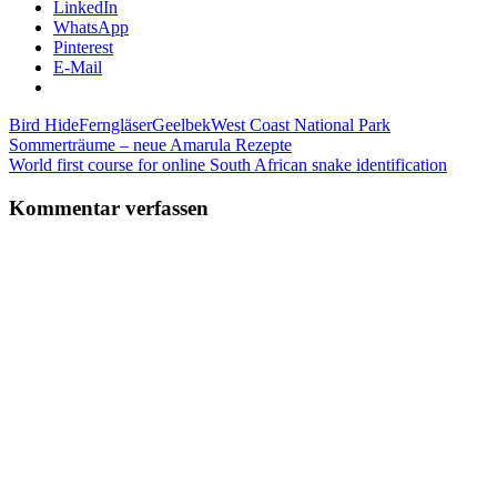
LinkedIn
WhatsApp
Pinterest
E-Mail
Bird Hide
Ferngläser
Geelbek
West Coast National Park
Beitragsnavigation
Vorheriger
Sommerträume – neue Amarula Rezepte
Beitrag:
Nächster
World first course for online South African snake identification
Beitrag:
Kommentar verfassen