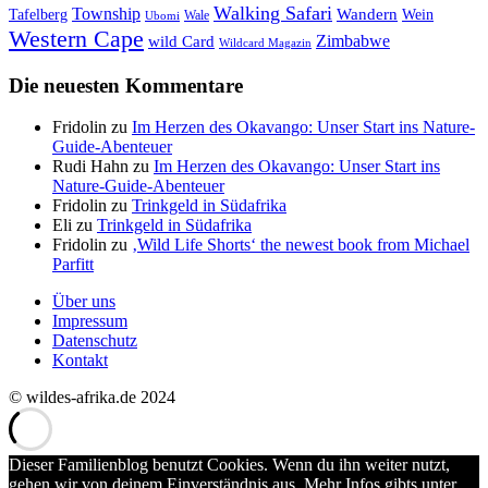
Walking Safari
Township
Wandern
Tafelberg
Wein
Wale
Ubomi
Western Cape
Zimbabwe
wild Card
Wildcard Magazin
Die neuesten Kommentare
Fridolin
zu
Im Herzen des Okavango: Unser Start ins Nature-
Guide-Abenteuer
Rudi Hahn
zu
Im Herzen des Okavango: Unser Start ins
Nature-Guide-Abenteuer
Fridolin
zu
Trinkgeld in Südafrika
Eli
zu
Trinkgeld in Südafrika
Fridolin
zu
‚Wild Life Shorts‘ the newest book from Michael
Parfitt
Über uns
Impressum
Datenschutz
Kontakt
© wildes-afrika.de 2024
Dieser Familienblog benutzt Cookies. Wenn du ihn weiter nutzt,
gehen wir von deinem Einverständnis aus. Mehr Infos gibts unter