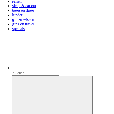
reisen
sleep & eat out
tagesausflüge
kinder
gut zu wissen
girls on travel
specials
Search
Suchen
nach: