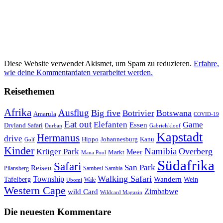
Diese Website verwendet Akismet, um Spam zu reduzieren.
Erfahre,
wie deine Kommentardaten verarbeitet werden.
Reisethemen
Afrika
Ausflug
Big five
Botswana
Botrivier
Amarula
COVID-19
Eat out
Elefanten
Game
Essen
Dryland Safari
Gabrielskloof
Durban
Kapstadt
Hermanus
drive
Hippo
Johannesburg
Kanu
Golf
Kinder
Namibia
Krüger Park
Overberg
Meer
Markt
Mana Pool
Südafrika
Safari
San Park
Reisen
Pilansberg
Sambesi
Sambia
Walking Safari
Township
Wandern
Tafelberg
Wein
Wale
Ubomi
Western Cape
Zimbabwe
wild Card
Wildcard Magazin
Die neuesten Kommentare