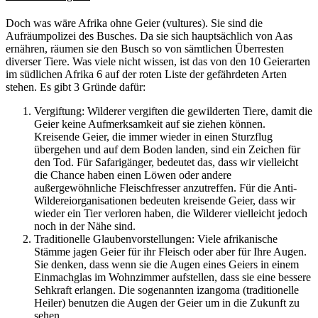
Doch was wäre Afrika ohne Geier (vultures). Sie sind die
Aufräumpolizei des Busches. Da sie sich hauptsächlich von Aas
ernähren, räumen sie den Busch so von sämtlichen Überresten
diverser Tiere. Was viele nicht wissen, ist das von den 10 Geierarten
im südlichen Afrika 6 auf der roten Liste der gefährdeten Arten
stehen. Es gibt 3 Gründe dafür:
Vergiftung: Wilderer vergiften die gewilderten Tiere, damit die
Geier keine Aufmerksamkeit auf sie ziehen können.
Kreisende Geier, die immer wieder in einen Sturzflug
übergehen und auf dem Boden landen, sind ein Zeichen für
den Tod. Für Safarigänger, bedeutet das, dass wir vielleicht
die Chance haben einen Löwen oder andere
außergewöhnliche Fleischfresser anzutreffen. Für die Anti-
Wildereiorganisationen bedeuten kreisende Geier, dass wir
wieder ein Tier verloren haben, die Wilderer vielleicht jedoch
noch in der Nähe sind.
Traditionelle Glaubenvorstellungen: Viele afrikanische
Stämme jagen Geier für ihr Fleisch oder aber für Ihre Augen.
Sie denken, dass wenn sie die Augen eines Geiers in einem
Einmachglas im Wohnzimmer aufstellen, dass sie eine bessere
Sehkraft erlangen. Die sogenannten izangoma (traditionelle
Heiler) benutzen die Augen der Geier um in die Zukunft zu
sehen.