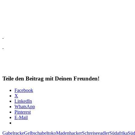
Teile den Beitrag mit Deinen Freunden!
Facebook
X
LinkedIn
WhatsApp
Pinterest
E-Mail
Gabelracke
Gelbschabeltoko
Madenhacker
Schreiseeadler
Südafrika
Süd