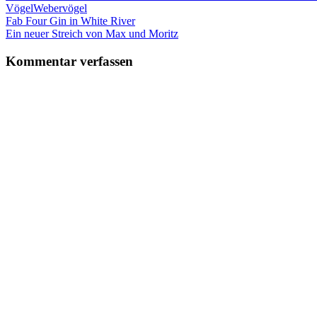
Vögel
Webervögel
Beitragsnavigation
Vorheriger
Fab Four Gin in White River
Beitrag:
Nächster
Ein neuer Streich von Max und Moritz
Beitrag:
Kommentar verfassen