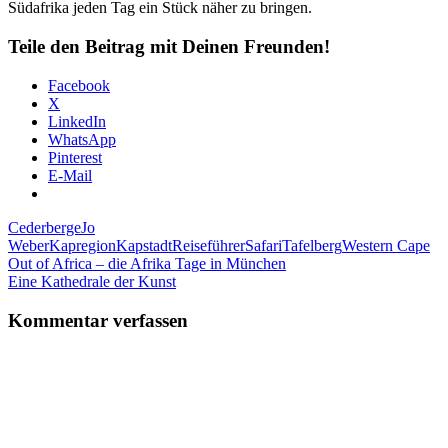
Südafrika jeden Tag ein Stück näher zu bringen.
Teile den Beitrag mit Deinen Freunden!
Facebook
X
LinkedIn
WhatsApp
Pinterest
E-Mail
Cederberge
Jo
Weber
Kapregion
Kapstadt
Reiseführer
Safari
Tafelberg
Western Cape
Beitragsnavigation
Vorheriger
Out of Africa – die Afrika Tage in München
Beitrag:
Nächster
Eine Kathedrale der Kunst
Beitrag:
Kommentar verfassen