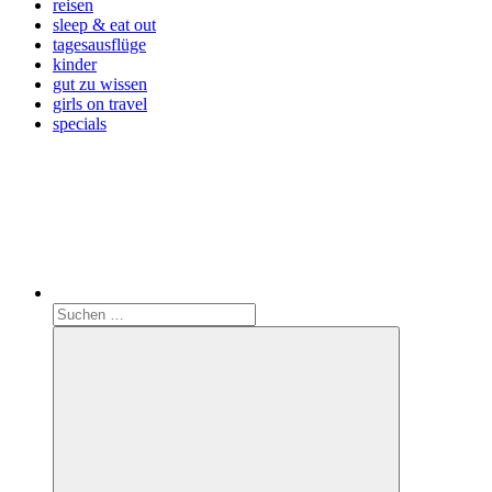
reisen
sleep & eat out
tagesausflüge
kinder
gut zu wissen
girls on travel
specials
Search
Suchen
nach: