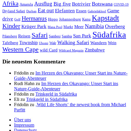
Afrika
Ausflug
Big five
Botswana
Botrivier
Amarula
COVID-19
Eat out
Elefanten
Game
Essen
Dryland Safari
Gabrielskloof
Durban
Kapstadt
Hermanus
drive
Hippo
Johannesburg
Kanu
Golf
Kinder
Namibia
Krüger Park
Overberg
Meer
Markt
Mana Pool
Südafrika
Safari
San Park
Reisen
Pilansberg
Sambesi
Sambia
Walking Safari
Township
Wandern
Tafelberg
Wein
Wale
Ubomi
Western Cape
Zimbabwe
wild Card
Wildcard Magazin
Die neuesten Kommentare
Fridolin
zu
Im Herzen des Okavango: Unser Start ins Nature-
Guide-Abenteuer
Rudi Hahn
zu
Im Herzen des Okavango: Unser Start ins
Nature-Guide-Abenteuer
Fridolin
zu
Trinkgeld in Südafrika
Eli
zu
Trinkgeld in Südafrika
Fridolin
zu
‚Wild Life Shorts‘ the newest book from Michael
Parfitt
Über uns
Impressum
Datenschutz