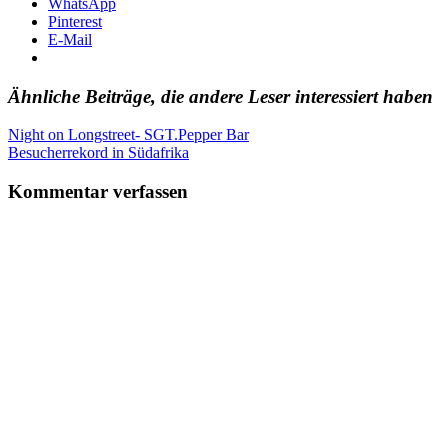
WhatsApp
Pinterest
E-Mail
Ähnliche Beiträge, die andere Leser interessiert haben
Beitragsnavigation
Vorheriger
Night on Longstreet- SGT.Pepper Bar
Beitrag:
Nächster
Besucherrekord in Südafrika
Beitrag:
Kommentar verfassen