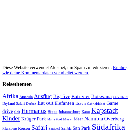
Diese Website verwendet Akismet, um Spam zu reduzieren.
Erfahre,
wie deine Kommentardaten verarbeitet werden.
Reisethemen
Afrika
Ausflug
Big five
Botswana
Botrivier
Amarula
COVID-19
Eat out
Elefanten
Game
Essen
Dryland Safari
Gabrielskloof
Durban
Kapstadt
Hermanus
drive
Hippo
Johannesburg
Kanu
Golf
Kinder
Namibia
Krüger Park
Overberg
Meer
Markt
Mana Pool
Südafrika
Safari
San Park
Reisen
Pilansberg
Sambesi
Sambia