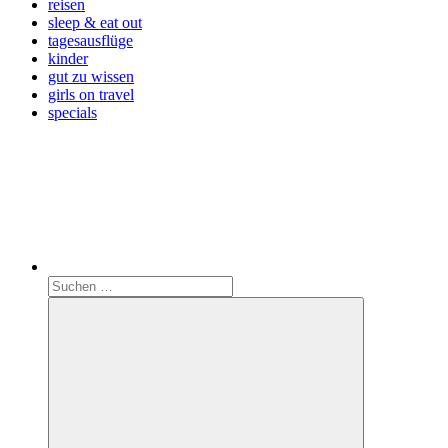
reisen
sleep & eat out
tagesausflüge
kinder
gut zu wissen
girls on travel
specials
Search
Suchen
nach: