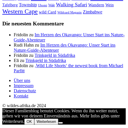
Walking Safari
Township
Wandern
Tafelberg
Wein
Wale
Ubomi
Western Cape
Zimbabwe
wild Card
Wildcard Magazin
Die neuesten Kommentare
Fridolin
zu
Im Herzen des Okavango: Unser Start ins Nature-
Guide-Abenteuer
Rudi Hahn
zu
Im Herzen des Okavango: Unser Start ins
Nature-Guide-Abenteuer
Fridolin
zu
Trinkgeld in Südafrika
Eli
zu
Trinkgeld in Südafrika
Fridolin
zu
‚Wild Life Shorts‘ the newest book from Michael
Parfitt
Über uns
Impressum
Datenschutz
Kontakt
© wildes-afrika.de 2024
Dieser Familienblog benutzt Cookies. Wenn du ihn weiter nutzt,
gehen wir von deinem Einverständnis aus. Mehr Infos gibts unter
Weiterlesen.
OK
Weiterlesen